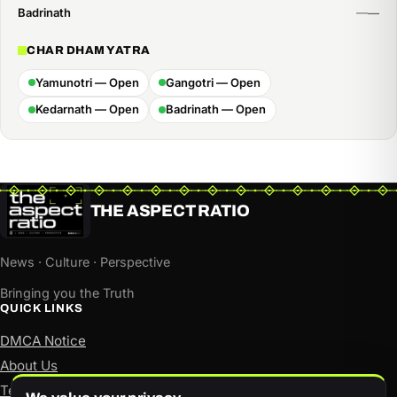
Badrinath
CHAR DHAM YATRA
Yamunotri — Open
Gangotri — Open
Kedarnath — Open
Badrinath — Open
THE ASPECT RATIO
News · Culture · Perspective
Bringing you the Truth
QUICK LINKS
DMCA Notice
About Us
Terms of Use