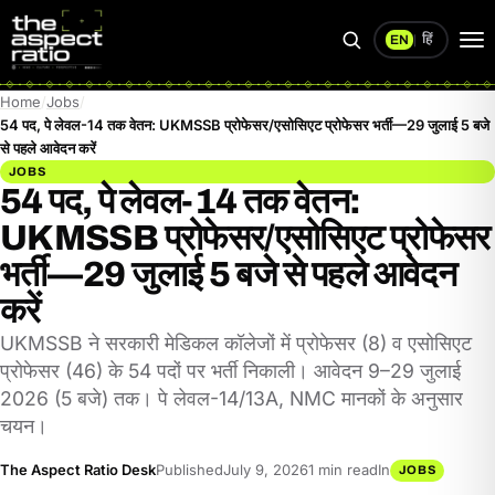
हिं
EN
|
Search
Op
me
Home
Jobs
54 पद, पे लेवल-14 तक वेतन: UKMSSB प्रोफेसर/एसोसिएट प्रोफेसर भर्ती—29 जुलाई 5 बजे
से पहले आवेदन करें
JOBS
54 पद, पे लेवल-14 तक वेतन:
UKMSSB प्रोफेसर/एसोसिएट प्रोफेसर
भर्ती—29 जुलाई 5 बजे से पहले आवेदन
करें
UKMSSB ने सरकारी मेडिकल कॉलेजों में प्रोफेसर (8) व एसोसिएट
प्रोफेसर (46) के 54 पदों पर भर्ती निकाली। आवेदन 9–29 जुलाई
2026 (5 बजे) तक। पे लेवल-14/13A, NMC मानकों के अनुसार
चयन।
The Aspect Ratio Desk
Published
July 9, 2026
1 min read
In
JOBS