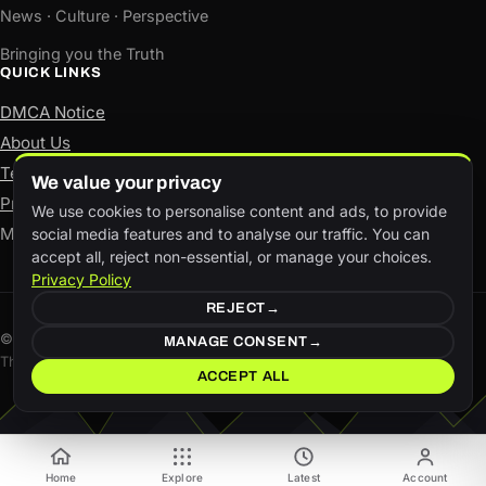
News · Culture · Perspective
Bringing you the Truth
QUICK LINKS
DMCA Notice
About Us
Terms of Use
We value your privacy
Privacy Policy
We use cookies to personalise content and ads, to provide
Manage consent
social media features and to analyse our traffic. You can
accept all, reject non-essential, or manage your choices.
Privacy Policy
REJECT
© The Aspect Ratio. All rights reserved.
MANAGE CONSENT
This site is available in both English and Hindi.
ACCEPT ALL
Home
Explore
Latest
Account