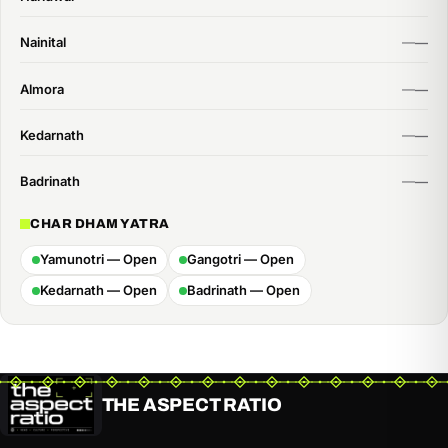
Nainital
Almora
Kedarnath
Badrinath
CHAR DHAM YATRA
Yamunotri — Open
Gangotri — Open
Kedarnath — Open
Badrinath — Open
THE ASPECT RATIO