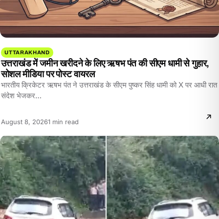
UTTARAKHAND
उत्तराखंड में जमीन खरीदने के लिए ऋषभ पंत की सीएम धामी से गुहार,
सोशल मीडिया पर पोस्ट वायरल
भारतीय क्रिकेटर ऋषभ पंत ने उत्तराखंड के सीएम पुष्कर सिंह धामी को X पर आधी रात
संदेश भेजकर…
Reading
August 8, 2026
1 min read
time: