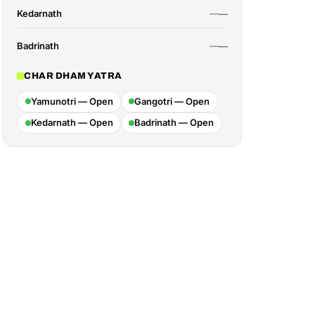
Kedarnath
Badrinath
CHAR DHAM YATRA
Yamunotri — Open
Gangotri — Open
Kedarnath — Open
Badrinath — Open