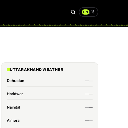
हिं
EN
|
Search
UTTARAKHAND WEATHER
Dehradun
Haridwar
Nainital
Almora