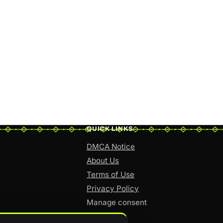
QUICK LINKS
DMCA Notice
About Us
Terms of Use
Privacy Policy
Manage consent