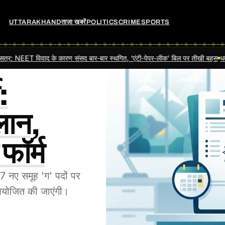
UTTARAKHAND
ताज़ा ख़बरें
POLITICS
CRIME
SPORTS
ाद के कारण संसद बार‑बार स्थगित, ‘एंटी‑पेपर‑लीक’ बिल पर तीखी बहस
धर्मेंद्र प्रधान ने 
:
ान,
 फॉर्म
 नए समूह 'ग' पदों पर
 आयोजित की जाएंगी।