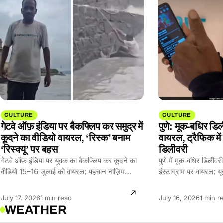
CULTURE
CULTURE
गेटवे ऑफ़ इंडिया पर बैकफ्लिप कर समुद्र में
पुणे: मूक‑बधिर डि
कूदने का वीडियो वायरल, ‘रिस्क’ बनाम
वायरल, ट्रैफिक में
‘रिस्क्यू’ पर बहस
डिलीवरी
गेटवे ऑफ़ इंडिया पर युवक का बैकफ्लिप कर कूदने का
पुणे में मूक‑बधिर डिलीवरी
वीडियो 15–16 जुलाई को वायरल; पहचान नाज़िम
इंस्टाग्राम पर वायरल; यूज
शेख…
शालीनता से…
Reading
Readin
July 17, 2026
1 min read
July 16, 2026
1 min r
WEATHER
time:
time: