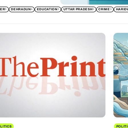
ER
DEHRADUN
EDUCATION
UTTAR PRADESH
CRIME
HARID
5
4
3
3
3
LITICS
POLIT