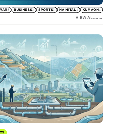
WAR
BUSINESS
SPORTS
NAINITAL
KUMAON
2
2
2
1
1
VIEW ALL
→
ICS