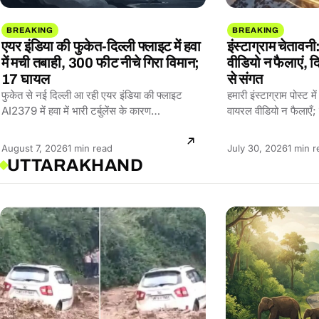
BREAKING
BREAKING
एयर इंडिया की फुकेत-दिल्ली फ्लाइट में हवा
इंस्टाग्राम चेतावनी
में मची तबाही, 300 फीट नीचे गिरा विमान;
वीडियो न फैलाएं, द
17 घायल
से संगत
फुकेत से नई दिल्ली आ रही एयर इंडिया की फ्लाइट
हमारी इंस्टाग्राम पोस्ट मे
AI2379 में हवा में भारी टर्बुलेंस के कारण…
वायरल वीडियो न फैलाएँ;
Reading
Readin
August 7, 2026
1 min read
July 30, 2026
1 min r
UTTARAKHAND
time:
time: