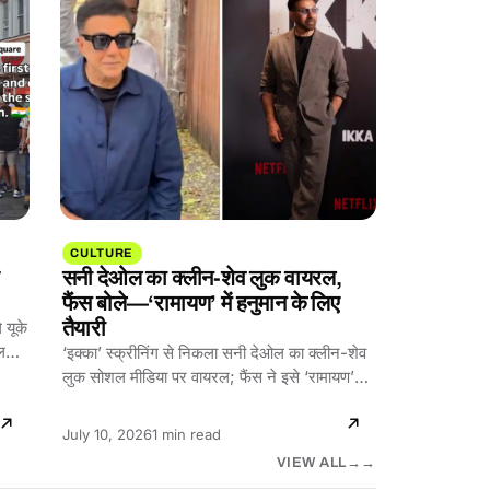
CULTURE
र
सनी देओल का क्लीन-शेव लुक वायरल,
फैंस बोले—‘रामायण’ में हनुमान के लिए
तैयारी
 यूके
रल।
‘इक्का’ स्क्रीनिंग से निकला सनी देओल का क्लीन-शेव
लुक सोशल मीडिया पर वायरल; फैंस ने इसे ‘रामायण’
में…
Reading
July 10, 2026
1 min read
time:
VIEW ALL
→
WEATHER