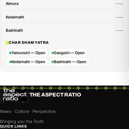
Almora
Kedarnath
Badrinath
CHAR DHAM YATRA
Yamunotri — Open
Gangotri — Open
Kedarnath — Open
Badrinath — Open
THE ASPECT RATIO
News · Culture · Perspective
Bringing you the Truth
QUICK LINKS