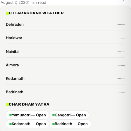
Reading
August 7, 2026
1 min read
time:
UTTARAKHAND WEATHER
Dehradun
Haridwar
Nainital
Almora
Kedarnath
Badrinath
CHAR DHAM YATRA
Yamunotri — Open
Gangotri — Open
Kedarnath — Open
Badrinath — Open