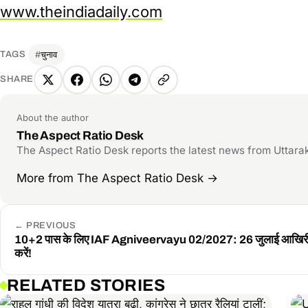
www.theindiadaily.com
चुनाव
TAGS
SHARE
X
Facebook
WhatsApp
Telegram
Copy
link
About the author
The Aspect Ratio Desk
The Aspect Ratio Desk reports the latest news from Uttarakhand 
More from The Aspect Ratio Desk
→
←
PREVIOUS
10+2 पास के लिए IAF Agniveervayu 02/2027: 26 जुलाई आखिरी
करें!
RELATED STORIES