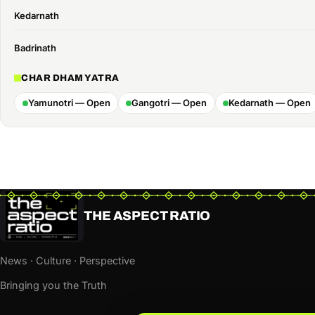
Kedarnath
Badrinath
CHAR DHAM YATRA
Yamunotri — Open
Gangotri — Open
Kedarnath — Open
THE ASPECT RATIO
News · Culture · Perspective
Bringing you the Truth