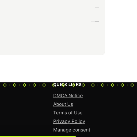
QUICK LINKS
DMCA Notice
About Us
Terms of Use
Privacy Policy
Manage consent