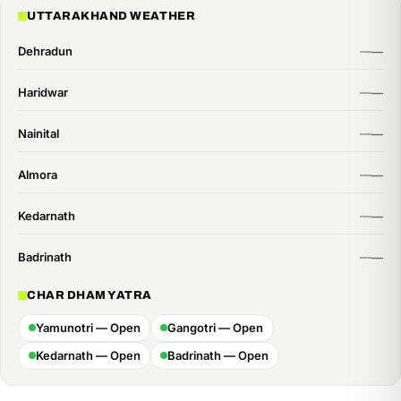
time:
UTTARAKHAND WEATHER
Dehradun
Haridwar
Nainital
Almora
Kedarnath
Badrinath
CHAR DHAM YATRA
Yamunotri — Open
Gangotri — Open
Kedarnath — Open
Badrinath — Open