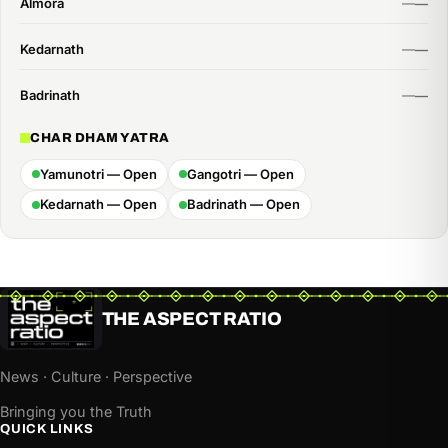
Almora
Kedarnath
Badrinath
CHAR DHAM YATRA
Yamunotri — Open
Gangotri — Open
Kedarnath — Open
Badrinath — Open
THE ASPECT RATIO
News · Culture · Perspective
Bringing you the Truth
QUICK LINKS