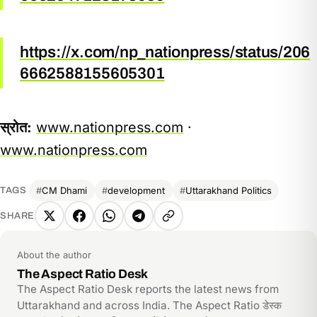
https://x.com/np_nationpress/status/206
6662588155605301
स्रोत:
www.nationpress.com
·
www.nationpress.com
CM Dhami
development
Uttarakhand Politics
TAGS
SHARE
X
Facebook
WhatsApp
Telegram
Copy
link
About the author
The Aspect Ratio Desk
The Aspect Ratio Desk reports the latest news from
Uttarakhand and across India. The Aspect Ratio डेस्क