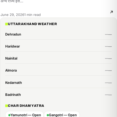
अन्य राज्य इसे…
Reading
June 29, 2026
1 min read
time:
UTTARAKHAND WEATHER
Dehradun
Haridwar
Nainital
Almora
Kedarnath
Badrinath
CHAR DHAM YATRA
Yamunotri — Open
Gangotri — Open