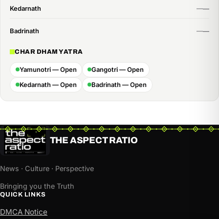
Kedarnath
Badrinath
CHAR DHAM YATRA
Yamunotri — Open
Gangotri — Open
Kedarnath — Open
Badrinath — Open
THE ASPECT RATIO
News · Culture · Perspective
Bringing you the Truth
QUICK LINKS
DMCA Notice