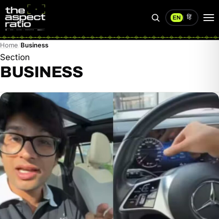
हिं
EN
|
Search
Op
me
Home
Business
Section
BUSINESS