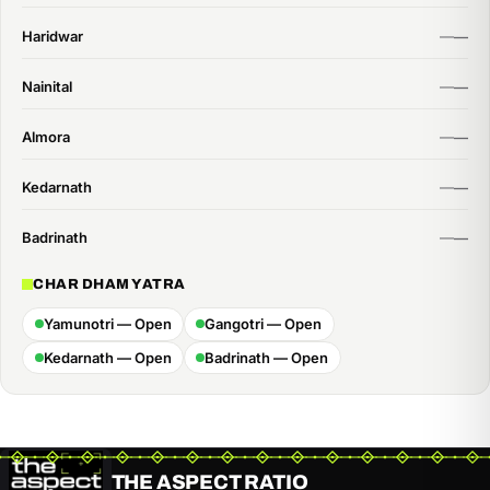
Haridwar
Nainital
Almora
Kedarnath
Badrinath
CHAR DHAM YATRA
Yamunotri — Open
Gangotri — Open
Kedarnath — Open
Badrinath — Open
THE ASPECT RATIO