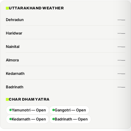
time:
UTTARAKHAND WEATHER
Dehradun
Haridwar
Nainital
Almora
Kedarnath
Badrinath
CHAR DHAM YATRA
Yamunotri — Open
Gangotri — Open
Kedarnath — Open
Badrinath — Open