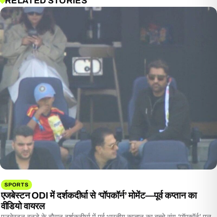
RELATED STORIES
SPORTS
एजबेस्टन ODI में दर्शकदीर्घा से ‘पॉपकॉर्न’ मोमेंट—पूर्व कप्तान का
वीडियो वायरल
एजबेस्टन वनडे के दौरान दर्शकदीर्घा में पूर्व भारतीय कप्तान का बच्चे संग ‘पॉपकॉर्न’ पल