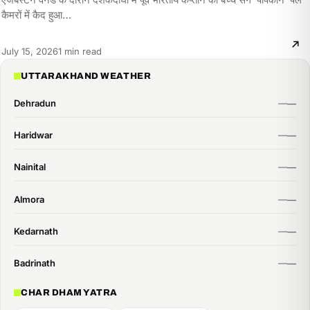
कैमरों में कैद हुआ…
Reading
July 15, 2026
1 min read
time:
UTTARAKHAND WEATHER
Dehradun
Haridwar
Nainital
Almora
Kedarnath
Badrinath
CHAR DHAM YATRA