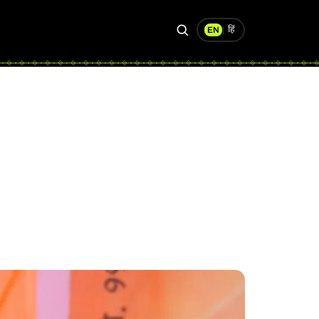
हिं
EN
|
Search