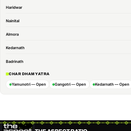
Haridwar
Nainital
Almora
Kedarnath
Badrinath
CHAR DHAM YATRA
Yamunotri — Open
Gangotri — Open
Kedarnath — Open