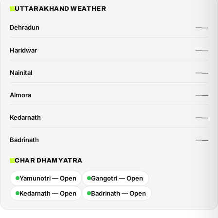
time:
UTTARAKHAND WEATHER
Dehradun
Haridwar
Nainital
Almora
Kedarnath
Badrinath
CHAR DHAM YATRA
Yamunotri — Open
Gangotri — Open
Kedarnath — Open
Badrinath — Open