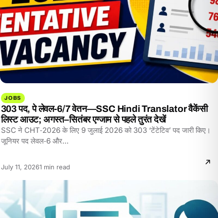
JOBS
303 पद, पे लेवल‑6/7 वेतन—SSC Hindi Translator वैकेंसी
लिस्ट आउट; अगस्त–सितंबर एग्जाम से पहले तुरंत देखें
SSC ने CHT‑2026 के लिए 9 जुलाई 2026 को 303 ‘टेंटेटिव’ पद जारी किए।
जूनियर पद लेवल‑6 और…
Reading
July 11, 2026
1 min read
time: