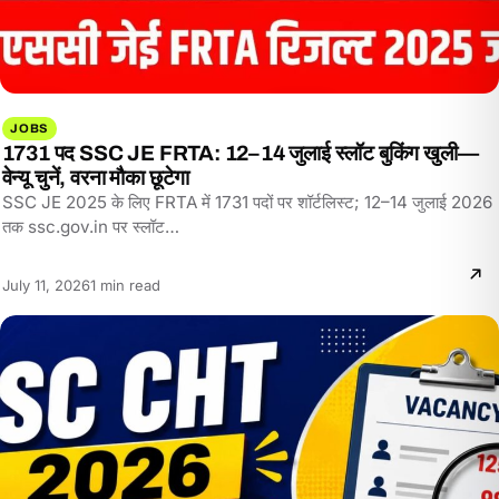
JOBS
1731 पद SSC JE FRTA: 12–14 जुलाई स्लॉट बुकिंग खुली—
वेन्यू चुनें, वरना मौका छूटेगा
SSC JE 2025 के लिए FRTA में 1731 पदों पर शॉर्टलिस्ट; 12–14 जुलाई 2026
तक ssc.gov.in पर स्लॉट…
Reading
July 11, 2026
1 min read
time: