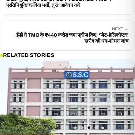
प्रतिनियुक्ति/संविदा भर्ती, तुरंत आवेदन करें
NEXT
→
ईडी ने TMC के ₹440 करोड़ जमा फ्रीज़ किए; ‘जेट-हेलिकॉप्टर’
खरीद की धन-शोधन जांच
RELATED STORIES