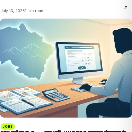
Reading
July 13, 2026
1 min read
time:
JOBS