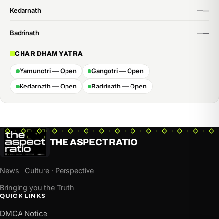
Kedarnath
Badrinath
CHAR DHAM YATRA
Yamunotri — Open
Gangotri — Open
Kedarnath — Open
Badrinath — Open
THE ASPECT RATIO
News · Culture · Perspective
Bringing you the Truth
QUICK LINKS
DMCA Notice