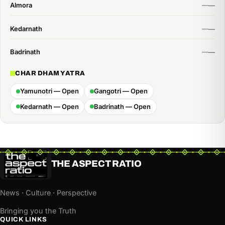
Almora
Kedarnath
Badrinath
CHAR DHAM YATRA
Yamunotri — Open
Gangotri — Open
Kedarnath — Open
Badrinath — Open
THE ASPECT RATIO
News · Culture · Perspective
Bringing you the Truth
QUICK LINKS