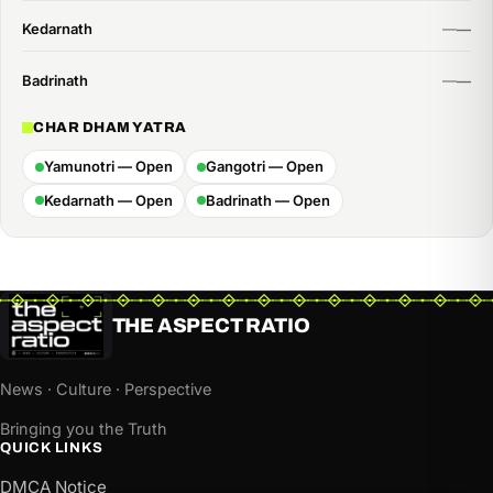
Kedarnath
Badrinath
CHAR DHAM YATRA
Yamunotri — Open
Gangotri — Open
Kedarnath — Open
Badrinath — Open
THE ASPECT RATIO
News · Culture · Perspective
Bringing you the Truth
QUICK LINKS
DMCA Notice