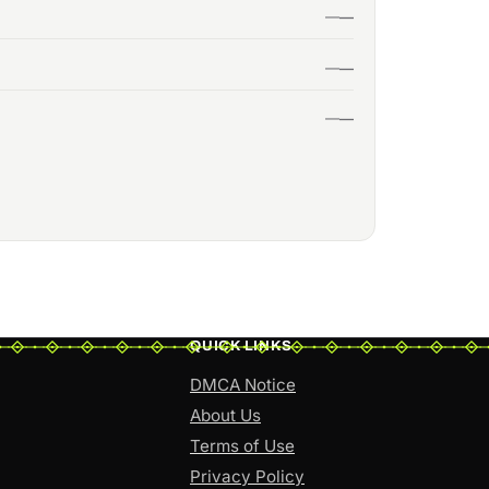
QUICK LINKS
DMCA Notice
About Us
Terms of Use
Privacy Policy