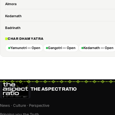
Almora
Kedarnath
Badrinath
CHAR DHAM YATRA
Yamunotri — Open
Gangotri — Open
Kedarnath — Open
THE ASPECT RATIO
News · Culture · Perspective
Bringing you the Truth