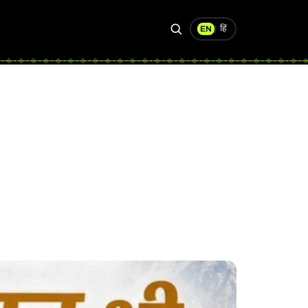
हिं
EN
|
Search