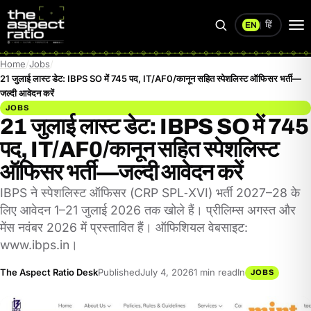
हिं
EN
|
Search
Op
me
Home
Jobs
21 जुलाई लास्ट डेट: IBPS SO में 745 पद, IT/AF0/कानून सहित स्पेशलिस्ट ऑफिसर भर्ती—
जल्दी आवेदन करें
JOBS
21 जुलाई लास्ट डेट: IBPS SO में 745
पद, IT/AF0/कानून सहित स्पेशलिस्ट
ऑफिसर भर्ती—जल्दी आवेदन करें
IBPS ने स्पेशलिस्ट ऑफिसर (CRP SPL‑XVI) भर्ती 2027–28 के
लिए आवेदन 1–21 जुलाई 2026 तक खोले हैं। प्रीलिम्स अगस्त और
मेंस नवंबर 2026 में प्रस्तावित हैं। ऑफिशियल वेबसाइट:
www.ibps.in।
The Aspect Ratio Desk
Published
July 4, 2026
1 min read
In
JOBS