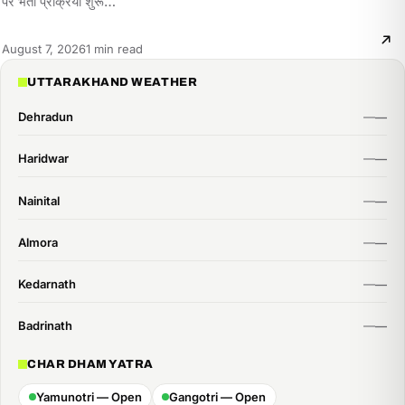
पर भर्ती प्रक्रिया शुरू…
Reading
August 7, 2026
1 min read
time:
UTTARAKHAND WEATHER
Dehradun
Haridwar
Nainital
Almora
Kedarnath
Badrinath
CHAR DHAM YATRA
Yamunotri — Open
Gangotri — Open